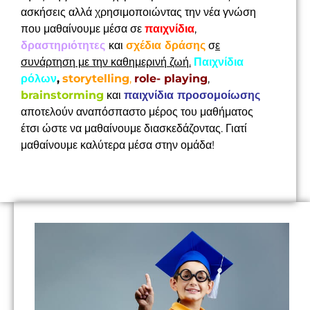
ασκήσεις αλλά χρησιμοποιώντας την νέα γνώση
που μαθαίνουμε μέσα σε
παιχνίδια
,
δραστηριότητες
και
σχέδια δράσης
σ
ε
συνάρτηση με την καθημερινή ζωή.
Παιχνίδια
ρόλων
,
storytelling
,
role- playing
,
brainstorming
και
παιχνίδια προσομοίωσης
αποτελούν αναπόσπαστο μέρος του μαθήματος
έτσι ώστε να μαθαίνουμε διασκεδάζοντας. Γιατί
μαθαίνουμε καλύτερα μέσα στην ομάδα!