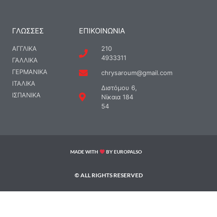
ΓΛΩΣΣΕΣ
ΕΠΙΚΟΙΝΩΝΊΑ
ΑΓΓΛΙΚΑ
210
4933311
ΓΑΛΛΙΚΑ
ΓΕΡΜΑΝΙΚΑ
chrysaroum@gmail.com
ΙΤΑΛΙΚΑ
Διστόμου 6,
ΙΣΠΑΝΙΚΑ
Νίκαια 184
54
MADE WITH
BY EUROPALSO
© ALL RIGHTS RESERVED